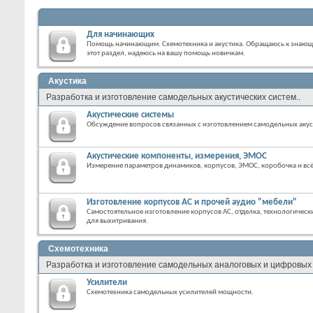
Для начинающих
Помощь начинающим. Схемотехника и акустика. Обращаюсь к знающи
этот раздел, надеюсь на вашу помощь новичкам.
Акустика
Разработка и изготовление самодельных акустических систем..
Акустические системы
Обсуждение вопросов связанных с изготовлением самодельных акус
Акустические компоненты, измерения, ЭМОС
Измерение параметров динамиков, корпусов, ЭМОС, коробочка и всё
Изготовление корпусов АС и прочей аудио "мебели"
Самостоятельное изготовление корпусов АС, отделка, технологическ
для выхитривания.
Схемотехника
Разработка и изготовление самодельных аналоговых и цифровых 
Усилители
Схемотехника самодельных усилителей мощности.