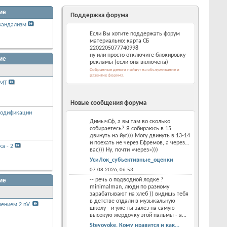
ие
Поддержка форума
 вандализм
Если Вы хотите поддержать форум
материально: карта СБ
2202205077740998
ну или просто отключите блокировку
ие
рекламы (если она включена)
Собранные деньги пойдут на обслуживание и
развитие форума.
WMT
Новые сообщения форума
 модификации
ДимычСф, а вы там во сколько
собираетесь? Я собираюсь в 15
двинуть на йуг))) Могу двинуть в 13-14
и поехать не через Ефремов, а через…
а - 2
вас))) Ну, почти «через»)))
УсиЛок_субъективные_оценки
07.08.2026,
06:53
-- речь о подводной лодке ?
ие
minimalman, люди по разному
зарабатывают на хлеб )) видишь тебя
в детстве отдали в музыкальную
ением 2 nV.
школу - и уже ты залез на самую
высокую жердочку этой пальмы - а...
Steyoyoke. Кому нравится и как...