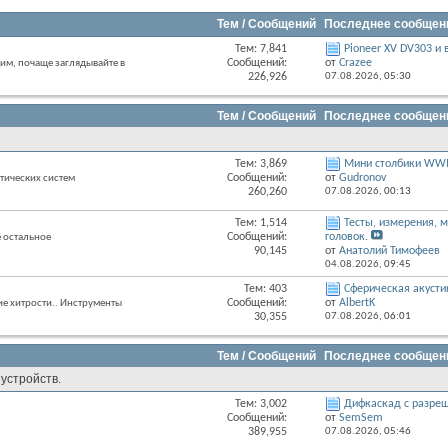
Тем / Сообщений
Последнее сообщен
Тем: 7,841
Pioneer XV DV303 и
RSS
Сообщений:
от
Crazee
м, почаще заглядывайте в
лента
226,926
07.08.2026,
05:30
этого
раздела
Тем / Сообщений
Последнее сообщен
Тем: 3,869
Мини столбики W
RSS
Сообщений:
от
Gudronov
тических систем
лента
260,260
07.08.2026,
00:13
этого
раздела
Тем: 1,514
Тесты, измерения,
RSS
Сообщений:
головок.
 остальное
лента
90,145
от
Анатолий Тимофеев
этого
04.08.2026,
09:45
раздела
Тем: 403
Сферическая акустик
RSS
Сообщений:
от
AlbertK
ие хитрости.. Инструменты
лента
30,355
07.08.2026,
06:01
этого
раздела
Тем / Сообщений
Последнее сообщен
устройств.
Тем: 3,002
Дифкаскад с разреш
RSS
Сообщений:
от
SemSem
лента
389,955
07.08.2026,
05:46
этого