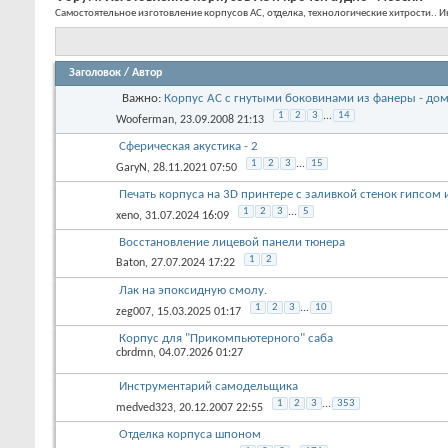
Форум:
Изготовление корпусов АС и прочей аудио "мебели"
Самостоятельное изготовление корпусов АС, отделка, технологические хитрости.. 
Заголовок
/
Автор
Важно:
Корпус АС с гнутыми боковинами из фанеры - 
1
2
3
...
14
Wooferman
, 23.09.2008 21:13
Сферическая акустика - 2
1
2
3
...
15
GaryN
, 28.11.2021 07:50
Печать корпуса на 3D принтере с заливкой стенок гипсом
1
2
3
...
5
xeno
, 31.07.2024 16:09
Восстановление лицевой панели тюнера
1
2
Baton
, 27.07.2024 17:22
Лак на эпоксидную смолу.
1
2
3
...
10
zeg007
, 15.03.2025 01:17
Корпус для "Прикомпьютерного" саба
cbrdmn
, 04.07.2026 01:27
Инструментарий самодельщика
1
2
3
...
353
medved323
, 20.12.2007 22:55