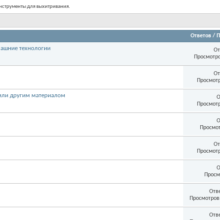
Инструменты для выхитривания.
Ответов
/
П
домашние технологии
От
Просмотро
От
Просмотр
 или другим материалом
О
Просмотр
О
Просмот
От
Просмотр
О
Просм
Отв
Просмотров: