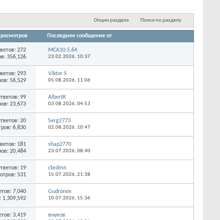
...
Опции раздела
Поиск по разделу
росмотров
Последнее сообщение от
ветов:
272
MCA10.5.64
в: 356,126
23.02.2026,
10:37
ветов:
293
Viktor S
ов: 56,529
05.08.2026,
11:06
тветов:
99
AlbertK
ов: 23,673
03.08.2026,
04:53
тветов:
20
Serg2773
ров: 6,830
02.08.2026,
10:47
ветов:
181
shap2770
ов: 20,484
23.07.2026,
08:40
тветов:
19
cbrdmn
отров: 531
15.07.2026,
21:38
етов:
7,040
Gudronov
 1,309,592
10.07.2026,
15:36