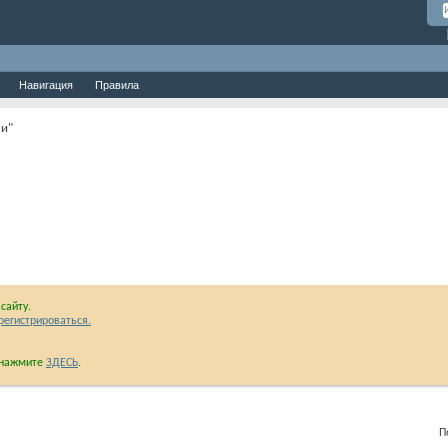
Навигация
Правила
бели"
сайту.
регистрироваться.
и нажмите
ЗДЕСЬ
.
Показан