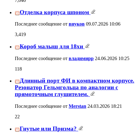
Длинный порт ФИ в компактном корпусе.
Резонатор Гельмгольца по аналогии с
22
прямоточным глушителем.
Последнее сообщение от
Merstan
24.03.2026
18:21
Гнутые или Призма?
38
Последнее сообщение от
eksaedr
20.03.2026
07:37
Пропитка
52
Последнее сообщение от
MCA10.5.64
24.02.2026
14:32
воск или лак
264
Последнее сообщение от
Fusion
08.02.2026
23:29
Скругление на углах корпусов -
технология изготовления.
54
Последнее сообщение от
Sonic5309
21.12.2025
11:17