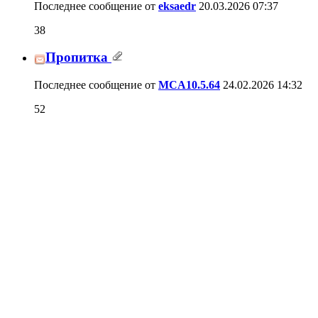
Изготовление колонок
13
Последнее сообщение от
MCA10.5.64
24.11.2025
15:26
Сборка корпуса АС на шурупах
165
Последнее сообщение от
domician
19.11.2025
20:59
Самоклеющаяся уплотнительная лента
4
для динамиков
Последнее сообщение от
fokinnikol
06.10.2025
15:57
Грунтовка и покраска колонок из МДФ
116
Последнее сообщение от
Fusion
22.09.2025
06:07
Почему ведет доску?
27
Последнее сообщение от
владимирр
18.09.2025
05:38
Arslab+Wavecor
0
Последнее сообщение от
Lokivance
17.08.2025
18:00