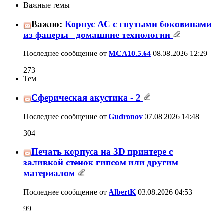
11
12
13
14
15
16
17
Важные темы
Важно:
Корпус АС с гнутыми боковинами из
273
фанеры - домашние технологии
Последнее сообщение от
MCA10.5.64
08.08.2026
12:29
Тем
Сферическая акустика - 2
304
Последнее сообщение от
Gudronov
07.08.2026
14:48
Печать корпуса на 3D принтере с
заливкой стенок гипсом или другим
99
материалом
Последнее сообщение от
AlbertK
03.08.2026
04:53
Восстановление лицевой панели тюнера
20