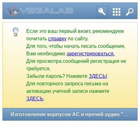
Изготовление корпусов АС и прочей аудио "мебели"
Если это ваш первый визит, рекомендуем
почитать
справку
по сайту.
Для того, чтобы начать писать сообщения,
Вам необходимо
зарегистрироваться.
Для просмотра сообщений регистрация не
требуется.
Забыли пароль? Нажмите
ЗДЕСЬ!
Для повторного запроса письма на
активацию учетной записи нажмите
ЗДЕСЬ
.
1
2
3
4
5
6
7
8
9
10