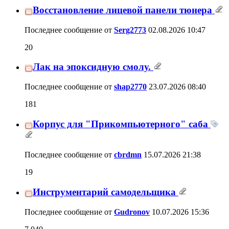
Последнее сообщение от
Serg2773
02.08.2026
10:47
Лак на эпоксидную смолу.
181
Последнее сообщение от
shap2770
23.07.2026
08:40
Корпус для "Прикомпьютерного" саба
19
Последнее сообщение от
cbrdmn
15.07.2026
21:38
Инструментарий самодельщика
7,040
Последнее сообщение от
Gudronov
10.07.2026
15:36
Отделка корпуса шпоном
3,419
Последнее сообщение от
внуков
09.07.2026
10:06
Короб малыш для 18хи
118
Последнее сообщение от
владимирр
24.06.2026
10:25