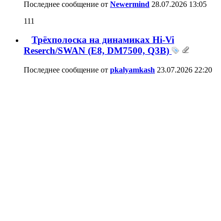
Последнее сообщение от
Newermind
28.07.2026
13:05
111
Трёхполоска на динамиках Hi-Vi
Reserch/SWAN (E8, DM7500, Q3B)
Последнее сообщение от
pkalyamkash
23.07.2026
22:20
76
Полочник Vifatone i40
Последнее сообщение от
V_V_V
21.07.2026
21:54
944
Проект - 1000 Watt
Последнее сообщение от
Crazee
19.07.2026
23:11
1,593
Новый мониторчик на SEAS EXCEL