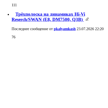
Последнее сообщение от
Newermind
28.07.2026
13:05
111
Трёхполоска на динамиках Hi-Vi
Reserch/SWAN (E8, DM7500, Q3B)
Последнее сообщение от
pkalyamkash
23.07.2026
22:20
76
Полочник Vifatone i40
Последнее сообщение от
V_V_V
21.07.2026
21:54
944
Проект - 1000 Watt
Последнее сообщение от
Crazee
19.07.2026
23:11
1,593
Новый мониторчик на SEAS EXCEL