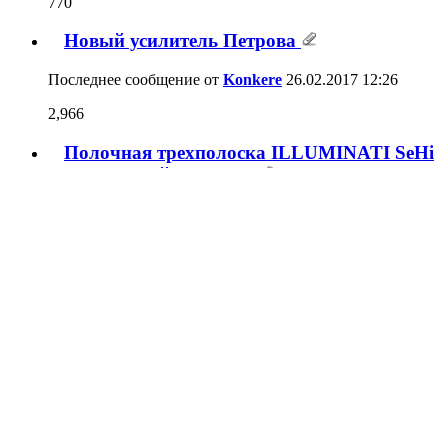
770
Новый усилитель Петрова
Последнее сообщение от
Konkere
26.02.2017
12:26
2,966
Полочная трехполоска ILLUMINATI SeHi
(+ напольный вариант)
Последнее сообщение от
Konkere
26.06.2015
11:59
763
Напольная АС - ILLUMINATI UNIVERSE
Последнее сообщение от
Konkere
18.05.2015
14:12
499
ILLUMINATI UNIVERSE - организация
прослушиваний и обмен мнениями.