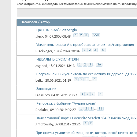
Форум:
Заповедник гоблинов
Свалка прибитых и скандальных тем в которых тем не менее можно найти и полез
Заголовок
/
Автор
ЦАП на PCM63 от SergioT
1
2
3
...
550
aleck
, 04.09.2008 08:49
Усилитель класса А с преобразователем ток/напряжения
1
2
3
...
5
BlackRoger
, 13.06.2024 20:34
ИДЕАЛЬНЫЕ УСИЛИТЕЛИ
1
2
3
...
36
asgladd
, 18.01.2024 13:13
Сверхлинейный усилитель по схемотипу Видерхольда 197
1
2
3
...
6
belka
, 20.06.2021 01:19
Заповедник
1
2
3
...
4
Dieselboy
, 04.01.2021 20:27
Репортаж с фабрики "Аудиомания"
1
2
3
...
31
Realalex
, 09.10.2019 09:27
Твик звуковой карты Focusrite Scarlett 2i4 (замена входных
1
2
JimCrowsby
, 09.08.2019 23:26