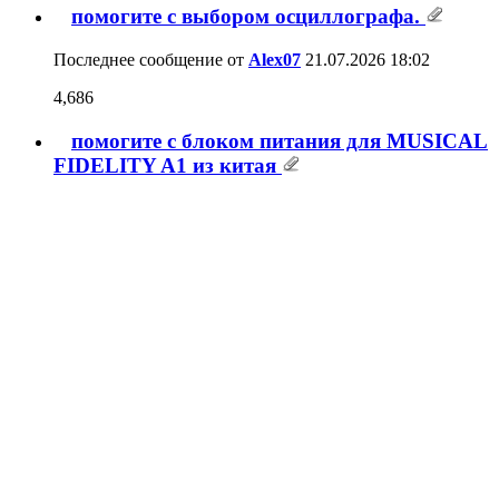
помогите с выбором осциллографа.
Последнее сообщение от
Alex07
21.07.2026
18:02
4,686
помогите с блоком питания для MUSICAL
FIDELITY A1 из китая
Последнее сообщение от
VVPerov
15.07.2026
18:12
27
Подскажите марку винта
Последнее сообщение от
razorgolf
15.07.2026
17:05
14
Отзывы о работе производителя корпусов
АС и AV-мебели Darina
Последнее сообщение от
сергей дроздов
10.07.2026