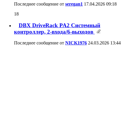
230 Beam Moving Head "Focus reset fail"
3
Последнее сообщение от
NICK1976
27.02.2026
20:58
Ремонт Динамиков
1,181
Последнее сообщение от
maglevitos
11.02.2026
13:34
Torque stealth fusion раскрой корпусов
5
Последнее сообщение от
Villa
10.02.2026
17:46
Вопрос по НЧ динамикам для FDB U115
5
Последнее сообщение от
sergcinciruk
04.01.2026
17:11
Выравнивание звука
15
Последнее сообщение от
Tonyp
11.12.2025
21:29
Референсный монитор
17
Последнее сообщение от
seregan1
23.11.2025
09:13