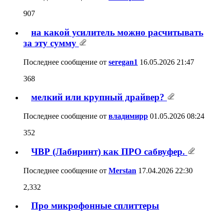
Последнее сообщение от
Merstan
17.04.2026
22:30
Про микрофонные сплиттеры
18
Последнее сообщение от
seregan1
17.04.2026
09:18
DBX DriveRack PA2 Системный
контроллер, 2-входа/6-выходов
32
Последнее сообщение от
NICK1976
24.03.2026
13:44
Digisynthetic ds428. Ищу софт.
0
Последнее сообщение от
alexestet
14.03.2026
14:26
Дым машинка
4
Последнее сообщение от
алек-сей
13.03.2026
18:01
Вся правда об увеселителях!
1,149
Последнее сообщение от
DeadOff
03.03.2026
22:49