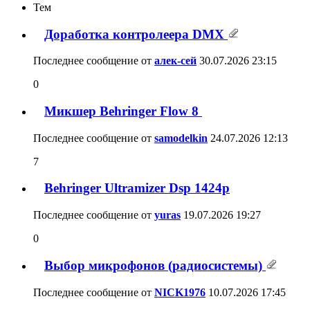
11
12
13
14
15
16
17
Тем
Доработка контролеера DMX
0
Последнее сообщение от
алек-сей
30.07.2026
23:15
Микшер Behringer Flow 8
7
Последнее сообщение от
samodelkin
24.07.2026
12:13
Behringer Ultramizer Dsp 1424p
0
Последнее сообщение от
yuras
19.07.2026
19:27
Выбор микрофонов (радиосистемы)
26
Последнее сообщение от
NICK1976
10.07.2026
17:45
Bluetooth CSR8675 на AES/EBU у
Behringer DCX2496 Pro
21
Последнее сообщение от
владимирр
19.06.2026
20:26