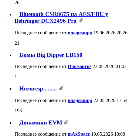
Бимы Big Dipper LB150
1
Последнее сообщение от
Dinosaurus
23.05.2026
01:03
Hornresp.........
193
Последнее сообщение от
владимирр
22.05.2026
17:54
Динамики EVM
907
Последнее сообщение от
mAxSpace
19.05.2026
18:08
на какой усилитель можно расчитывать
за эту сумму
368
Последнее сообщение от
seregan1
16.05.2026
21:47
мелкий или крупный драйвер?
352
Последнее сообщение от
владимирр
01.05.2026
08:24
ЧВР (Лабиринт) как ПРО сабвуфер.
2,332