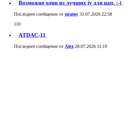
Вопросы по проектированию ЦАП на
ES9038PRO
730
Последнее сообщение от
EDDiE
15.07.2026
03:08
Имеет ли смысл менять PCM1795 на
PCM1792A ?
31
Последнее сообщение от
юный радиолюбитель
23.06.2026
13:30
Помогите опознать схему выхлопа
pcm1794
74
Последнее сообщение от
PachaDHL
16.06.2026
13:30
Мультиканальный ЦАП ATDAC-96
43
Последнее сообщение от
Stratosys
08.05.2026
18:16
Проектируем цифровой фильтр для ЦАП
2
698