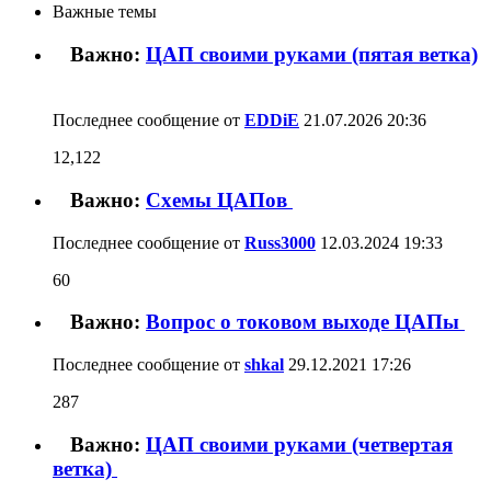
11
12
13
14
15
16
17
Важные темы
Важно:
12,122
ЦАП своими руками (пятая ветка)
Последнее сообщение от
EDDiE
21.07.2026
20:36
Схемы ЦАПов
Важно:
60
Последнее сообщение от
Russ3000
12.03.2024
19:33
Вопрос о токовом выходе ЦАПы
Важно:
287
Последнее сообщение от
shkal
29.12.2021
17:26
Важно:
ЦАП своими руками (четвертая ветка)
1,631
Последнее сообщение от
Kompros
10.07.2011
22:51
Важно:
1,625
ЦАП своими руками (третья ветка)