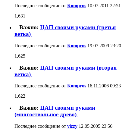
Последнее сообщение от
Kompros
19.07.2009
23:20
Важно:
1,622
ЦАП своими руками (вторая ветка)
Последнее сообщение от
Kompros
16.11.2006
09:23
Важно:
ЦАП своими руками (многоствольное
1,658
древо)
Последнее сообщение от
vizzy
12.05.2005
23:56
Тем
ПЛИС контроллер входного интерфейса
для SM5847
86
Последнее сообщение от
Stratosys
10.08.2026
08:23
Как построить хороший ЦАП из покупных
китайских плат
405