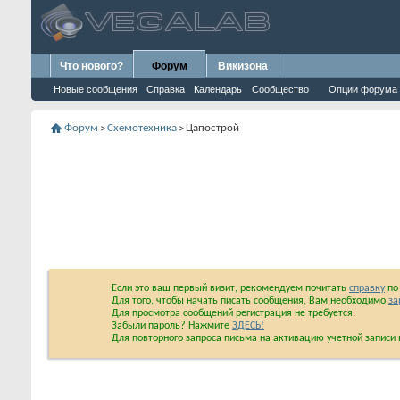
Что нового?
Форум
Викизона
Новые сообщения
Справка
Календарь
Сообщество
Опции форума
Форум
Схемотехника
Цапострой
>
>
Если это ваш первый визит, рекомендуем почитать
справку
по 
Для того, чтобы начать писать сообщения, Вам необходимо
за
Для просмотра сообщений регистрация не требуется.
Забыли пароль? Нажмите
ЗДЕСЬ!
Для повторного запроса письма на активацию учетной запис