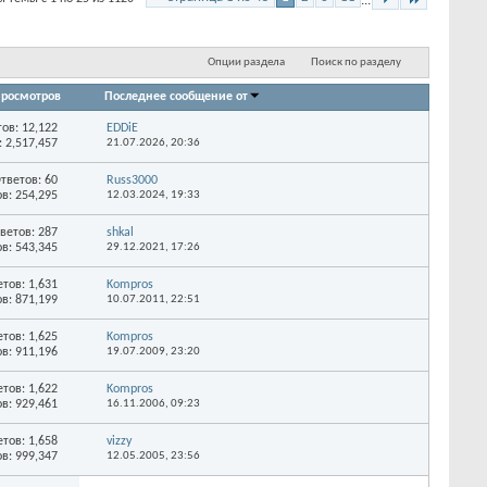
...
Опции раздела
Поиск по разделу
росмотров
Последнее сообщение от
тов:
12,122
EDDiE
 2,517,457
21.07.2026,
20:36
тветов:
60
Russ3000
в: 254,295
12.03.2024,
19:33
ветов:
287
shkal
в: 543,345
29.12.2021,
17:26
етов:
1,631
Kompros
в: 871,199
10.07.2011,
22:51
етов:
1,625
Kompros
в: 911,196
19.07.2009,
23:20
етов:
1,622
Kompros
в: 929,461
16.11.2006,
09:23
етов:
1,658
vizzy
в: 999,347
12.05.2005,
23:56