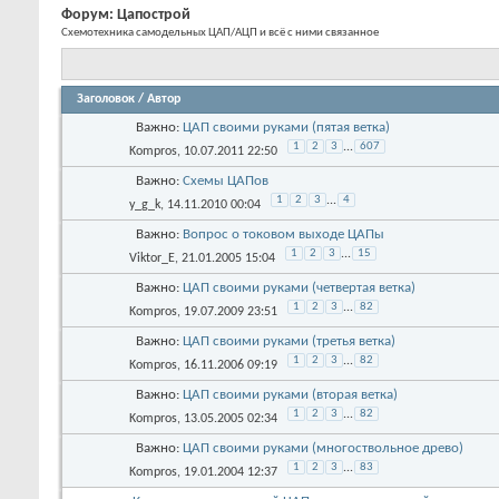
Форум:
Цапострой
Схемотехника самодельных ЦАП/АЦП и всё с ними связанное
Заголовок
/
Автор
Важно:
ЦАП своими руками (пятая ветка)
1
2
3
...
607
Kompros
, 10.07.2011 22:50
Важно:
Схемы ЦАПов
1
2
3
...
4
y_g_k
, 14.11.2010 00:04
Важно:
Вопрос о токовом выходе ЦАПы
1
2
3
...
15
Viktor_E
, 21.01.2005 15:04
Важно:
ЦАП своими руками (четвертая ветка)
1
2
3
...
82
Kompros
, 19.07.2009 23:51
Важно:
ЦАП своими руками (третья ветка)
1
2
3
...
82
Kompros
, 16.11.2006 09:19
Важно:
ЦАП своими руками (вторая ветка)
1
2
3
...
82
Kompros
, 13.05.2005 02:34
Важно:
ЦАП своими руками (многоствольное древо)
1
2
3
...
83
Kompros
, 19.01.2004 12:37