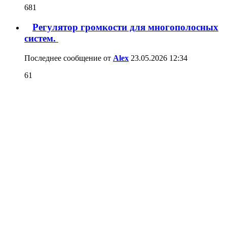
Последнее сообщение от
Victor
24.05.2026
18:25
681
Регулятор громкости для многополосных
систем.
Последнее сообщение от
Alex
23.05.2026
12:34
61
8-канальный аналоговый регулятор
громкости
Последнее сообщение от
Alex
28.04.2026
10:48
75
Предусилитель для ОМ2.7...
Последнее сообщение от
Handyman
07.04.2026
11:24
154