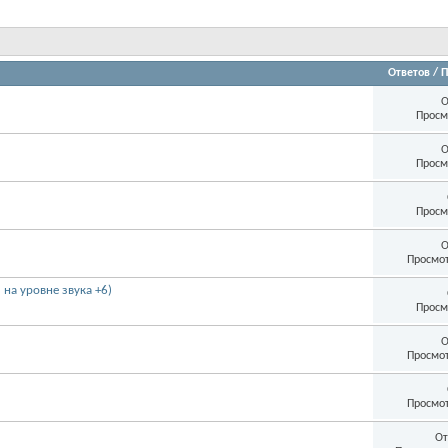
Ответов
/
П
О
Просм
О
Просм
Просм
О
Просмот
оды на уровне звука +6)
Просм
О
Просмот
Просмот