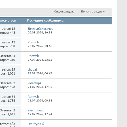
...
Опции раздела
Поиск по разделу
росмотров
Последнее сообщение от
тветов:
12
Дмитрий Косачев
отров: 443
06.08.2026,
16:58
тветов:
12
Romych
отров: 758
27.07.2026,
23:16
Ответов:
4
Romych
отров: 310
27.07.2026,
23:12
тветов:
15
chapai
ров: 1,061
27.07.2026,
04:47
Ответов:
2
karatsupa
отров: 198
21.07.2026,
17:09
тветов:
34
Romych
ров: 1,766
21.07.2026,
00:53
Ответов:
2
electrohead
ров: 1,641
19.07.2026,
17:24