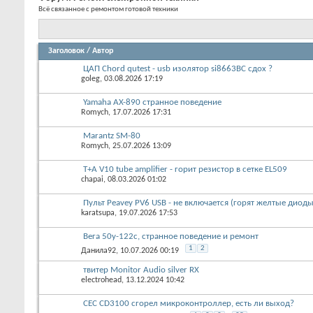
Форум:
Ремонт электронной техники
Всё связанное с ремонтом готовой техники
Заголовок
/
Автор
ЦАП Chord qutest - usb изолятор si8663BC сдох ?
goleg
, 03.08.2026 17:19
Yamaha AX-890 странное поведение
Romych
, 17.07.2026 17:31
Marantz SM-80
Romych
, 25.07.2026 13:09
T+A V10 tube amplifier - горит резистор в сетке EL509
chapai
, 08.03.2026 01:02
Пульт Peavey PV6 USB - не включается (горят желтые ди
karatsupa
, 19.07.2026 17:53
Вега 50у-122с, странное поведение и ремонт
1
2
Данила92
, 10.07.2026 00:19
твитер Monitor Audio silver RX
electrohead
, 13.12.2024 10:42