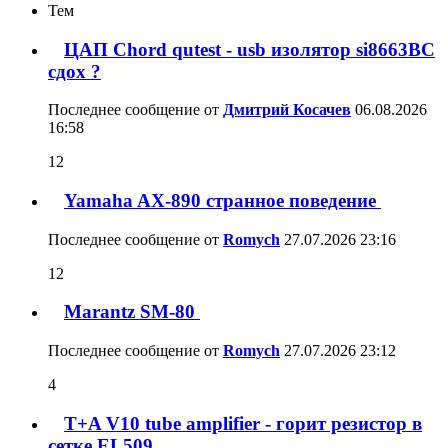
Тем
ЦАП Chord qutest - usb изолятор si8663BC
сдох ?
Последнее сообщение от
Дмитрий Косачев
06.08.2026
16:58
12
Yamaha AX-890 странное поведение
Последнее сообщение от
Romych
27.07.2026
23:16
12
Marantz SM-80
Последнее сообщение от
Romych
27.07.2026
23:12
4
T+A V10 tube amplifier - горит резистор в
сетке EL509