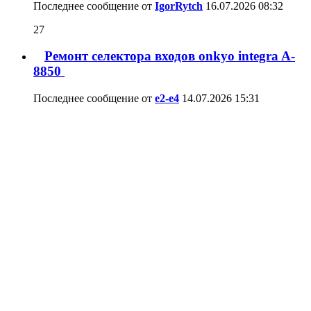
Последнее сообщение от
IgorRytch
16.07.2026
08:32
27
Ремонт селектора входов onkyo integra A-
8850
Последнее сообщение от
e2-e4
14.07.2026
15:31
3
Ремонт Pioneer VSA-AX10i — поиск
оригинального драйвера BX9164 (PAC012A
Последнее сообщение от
Naknet
09.07.2026
22:50
0
Нота 203, не пишет один канал
Последнее сообщение от
andreika 82
30.06.2026
19:20
21