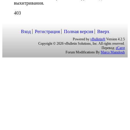
выхитривания.
403
Вход
Регистрация
Полная версия
Вверх
Powered by
vBulletin®
Version 4.2.5
Copyright © 2026 vBulletin Solutions, Inc. All rights reserved.
Перевод:
zCarot
Forum Modifications By
Marco Mamdouh