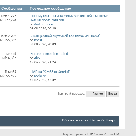
/ Сообщений
Последнее сообщение
Тем: 4,792
Почему слышны искажения усилителей с многими
й: 179,228
нулями после запятой
от
Audiomaniac
08.08.2026,
20:39
Тем: 2,709
С концертной акустикой все плохо или норм?
й: 156,582
от
bbest
08.08.2026,
20:03
Тем: 346
Secure Connection Failed
ний: 4,587
от
Alex
15.06.2026,
21:24
Тем: 65
ЦАП на PCM63 от SergioT
ий: 56,695
от
Konkere
10.07.2025,
17:39
Быстрый переход
Разное
Вверх
Обратная связь
Вегалаб
Вверх
Текущее время:
20:42
. Часовой пояс GMT +3.