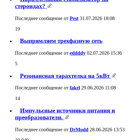
19
Последнее сообщение от
Pest
31.07.2026
18:08
Выпрямляем трехфазную сеть
5
Последнее сообщение от
eddddy
02.07.2026
15:36
Резонансная тарахтелка на 5кВт
14
Последнее сообщение от
fakel
29.06.2026
11:08
Импульсные источники питания и
преобразователи.
10,949
Последнее сообщение от
DrModd
28.06.2026
13:53
Феррит от ТДКС
4
Последнее сообщение от
Prodim
15.06.2026
13:09
Ещё раз о сетевом фильтре
3,682
Последнее сообщение от
юный радиолюбитель
09.06.2026
16:52