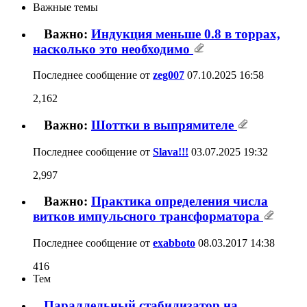
11
12
13
14
15
16
17
Важные темы
Важно:
Индукция меньше 0.8 в торрах,
2,162
насколько это необходимо
Последнее сообщение от
zeg007
07.10.2025
16:58
Шоттки в выпрямителе
Важно:
2,997
Последнее сообщение от
Slava!!!
03.07.2025
19:32
Важно:
Практика определения числа витков
416
импульсного трансформатора
Последнее сообщение от
exabboto
08.03.2017
14:38
Тем
Параллельный стабилизатор на
стероидах?