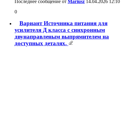
Последнее сообщение от
Alex
28.03.2026
09:15
Soft Start с электронной нагрузкой и
защитой от перекоса питания
32
Последнее сообщение от
Perepel
22.03.2026
19:47
Универсальный источник питания для
УМЗЧ
150
Последнее сообщение от
Alex
13.03.2026
10:45
Стабилизированное питание УМЗЧ
941
Последнее сообщение от
Mazila
10.03.2026
22:01
Вариант питания УНЧ от двух
однополярных импульсных БП
23
Последнее сообщение от
Саша1
08.03.2026
23:14