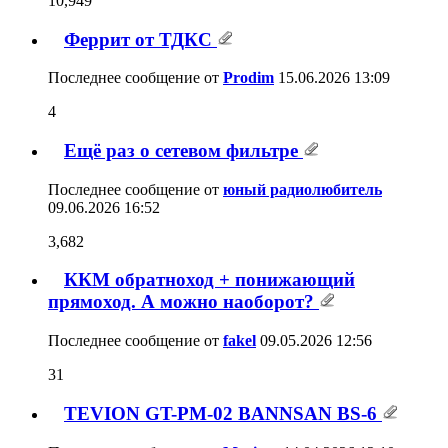
ККМ обратноход + понижающий
прямоход. А можно наоборот?
31
Последнее сообщение от
fakel
09.05.2026
12:56
TEVION GT-PM-02 BANNSAN BS-6
0
Последнее сообщение от
Mariusz
14.04.2026
12:10
Вариант Источника питания для
усилителя Д класса с синхронным
двунаправленым выпрямителем на
206
доступных деталях.
Последнее сообщение от
sousmanster
09.04.2026
16:44
импульсный блок питания для лазера
1
Последнее сообщение от
sousmanster
07.04.2026
16:16
Питание лампы 300В
30