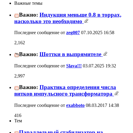
11
12
13
14
15
16
17
Важные темы
Важно:
Индукция меньше 0.8 в торрах,
2,162
насколько это необходимо
Последнее сообщение от
zeg007
07.10.2025
16:58
Шоттки в выпрямителе
Важно:
2,997
Последнее сообщение от
Slava!!!
03.07.2025
19:32
Важно:
Практика определения числа витков
416
импульсного трансформатора
Последнее сообщение от
exabboto
08.03.2017
14:38
Тем
Параллельный стабилизатор на
стероидах?