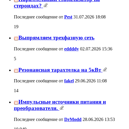
19
Последнее сообщение от
Pest
31.07.2026
18:08
Выпрямляем трехфазную сеть
5
Последнее сообщение от
eddddy
02.07.2026
15:36
Резонансная тарахтелка на 5кВт
14
Последнее сообщение от
fakel
29.06.2026
11:08
Импульсные источники питания и
преобразователи.
10,949
Последнее сообщение от
DrModd
28.06.2026
13:53
Феррит от ТДКС
4
Последнее сообщение от
Prodim
15.06.2026
13:09
Ещё раз о сетевом фильтре
3,682
Последнее сообщение от
юный радиолюбитель
09.06.2026
16:52