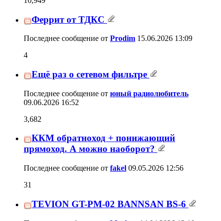
ККМ обратноход + понижающий
прямоход. А можно наоборот?
31
Последнее сообщение от
fakel
09.05.2026
12:56
TEVION GT-PM-02 BANNSAN BS-6
0
Последнее сообщение от
Mariusz
14.04.2026
12:10
Вариант Источника питания для
усилителя Д класса с синхронным
двунаправленым выпрямителем на
206
доступных деталях.
Последнее сообщение от
sousmanster
09.04.2026
16:44
импульсный блок питания для лазера
1
Последнее сообщение от
sousmanster
07.04.2026
16:16
Питание лампы 300В
30