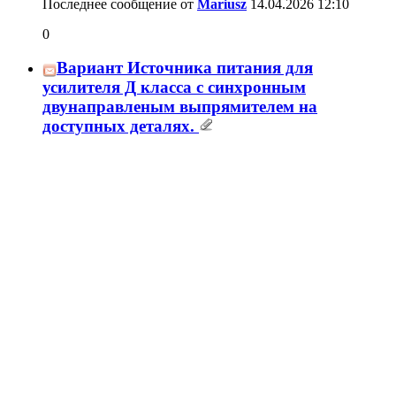
Последнее сообщение от
Alex
28.03.2026
09:15
Soft Start с электронной нагрузкой и
защитой от перекоса питания
32
Последнее сообщение от
Perepel
22.03.2026
19:47
Универсальный источник питания для
УМЗЧ
150
Последнее сообщение от
Alex
13.03.2026
10:45
Стабилизированное питание УМЗЧ
941
Последнее сообщение от
Mazila
10.03.2026
22:01
Вариант питания УНЧ от двух
однополярных импульсных БП
23
Последнее сообщение от
Саша1
08.03.2026
23:14