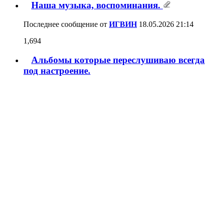
Наша музыка, воспоминания.
Последнее сообщение от
ИГВИН
18.05.2026
21:14
1,694
Альбомы которые переслушиваю всегда
под настроение.
Последнее сообщение от
_Ру_
30.04.2026
21:01
4
Короткий метр или творческая свобода?
Последнее сообщение от
dypolb
25.04.2026
22:28
4
Евродиско-ремиксы
Последнее сообщение от
_Summit_
04.03.2026
11:07
6