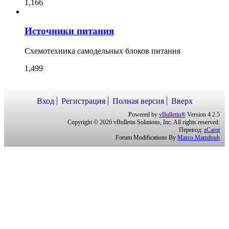
1,166
Источники питания
Схемотехника самодельных блоков питания
1,499
Вход
Регистрация
Полная версия
Вверх
Powered by
vBulletin®
Version 4.2.5
Copyright © 2026 vBulletin Solutions, Inc. All rights reserved.
Перевод:
zCarot
Forum Modifications By
Marco Mamdouh