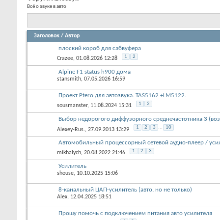
Форум:
Автозвук
Всё о звуке в авто
Заголовок
/
Автор
плоский короб для сабвуфера
1
2
Crazee
, 01.08.2026 12:28
Alpine F1 status h900 дома
stansmith
, 07.05.2026 16:59
Проект Ptero для автозвука. TAS5162 +LM5122.
1
2
sousmanster
, 11.08.2024 15:31
Выбор недорогого диффузорного среднечастотника 3 (воз
1
2
3
...
10
Alexey-Rus.
, 27.09.2013 13:29
Автомобильный процессорный сетевой аудио-плеер / уси
1
2
3
mikhalych
, 20.08.2022 21:46
Усилитель
shouse
, 10.10.2025 15:06
8-канальный ЦАП-усилитель (авто, но не только)
Alex
, 12.04.2025 18:51