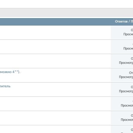
Ответов
/
П
О
Просм
Просм
О
Просмотр
можно 4**).
От
Просмотр
литель
О
Просмотр
Просмот
О
Просмот