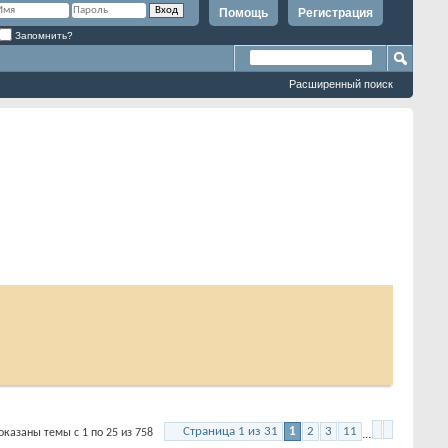
Помощь
Регистрация
Запомнить?
Расширенный поиск
Страница 1 из 31
1
2
3
11
заны темы с 1 по 25 из 758
...