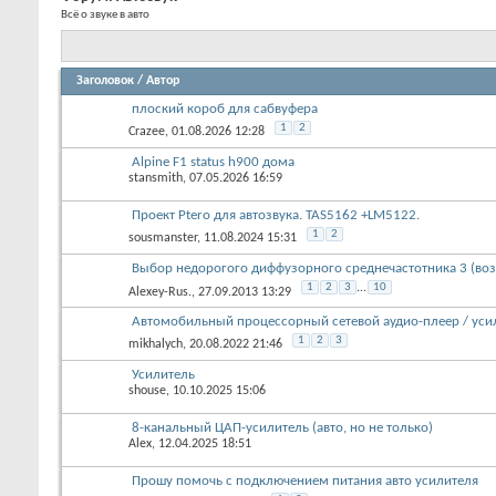
Форум:
Автозвук
Всё о звуке в авто
Заголовок
/
Автор
плоский короб для сабвуфера
1
2
Crazee
, 01.08.2026 12:28
Alpine F1 status h900 дома
stansmith
, 07.05.2026 16:59
Проект Ptero для автозвука. TAS5162 +LM5122.
1
2
sousmanster
, 11.08.2024 15:31
Выбор недорогого диффузорного среднечастотника 3 (
1
2
3
...
10
Alexey-Rus.
, 27.09.2013 13:29
Автомобильный процессорный сетевой аудио-плеер / 
1
2
3
mikhalych
, 20.08.2022 21:46
Усилитель
shouse
, 10.10.2025 15:06
8-канальный ЦАП-усилитель (авто, но не только)
Alex
, 12.04.2025 18:51