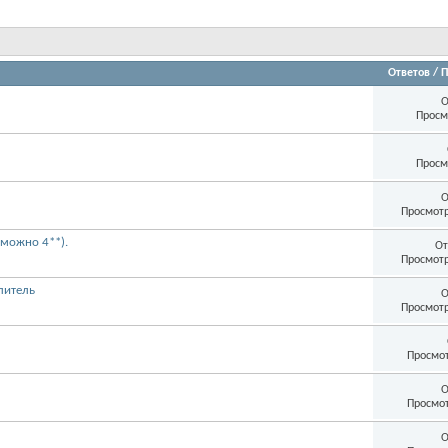
Ответов
/
П
О
Просм
Просм
О
Просмотр
От
возможно 4**).
Просмотр
О
усилитель
Просмотр
Просмот
О
Просмот