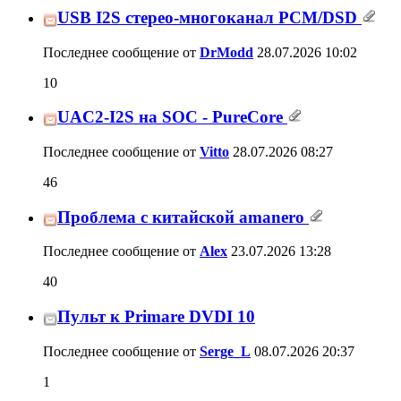
Последнее сообщение от
DrModd
28.07.2026
10:02
UAC2-I2S на SOC - PureCore
46
Последнее сообщение от
Vitto
28.07.2026
08:27
Проблема с китайской amanero
40
Последнее сообщение от
Alex
23.07.2026
13:28
Пульт к Primare DVDI 10
1
Последнее сообщение от
Serge_L
08.07.2026
20:37
Сетевой AV модуль из китая?
4
Последнее сообщение от
Alexander
07.07.2026
15:09
Цифровые фильтры в ЦАП на
AK4493EQ
20
Последнее сообщение от
IgorRytch
20.06.2026
14:28