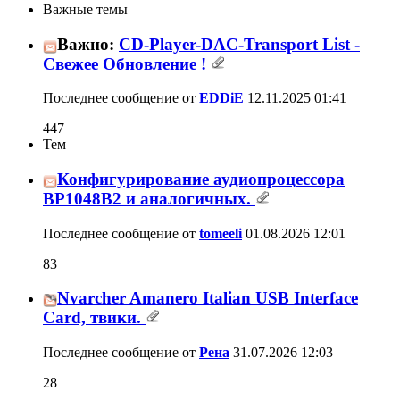
11
12
13
14
15
16
17
Важные темы
Важно:
CD-Player-DAC-Transport List - Свежее
447
Обновление !
Последнее сообщение от
EDDiE
12.11.2025
01:41
Тем
Конфигурирование аудиопроцессора
BP1048B2 и аналогичных.
83
Последнее сообщение от
tomeeli
01.08.2026
12:01
Nvarcher Amanero Italian USB Interface
Card, твики.
28
Последнее сообщение от
Рена
31.07.2026
12:03
USB I2S стерео-многоканал PCM/DSD
10