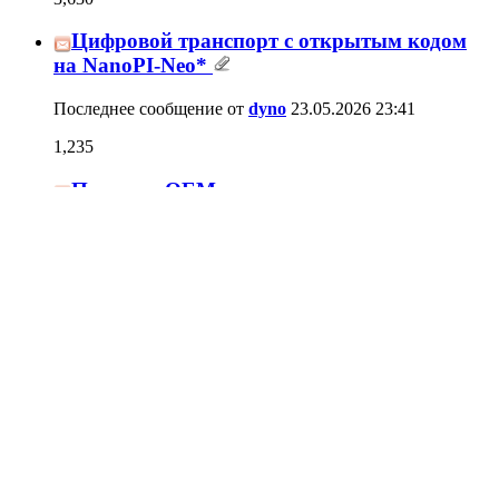
USB Аудио интерфейсы с открытыми
23
исходными кодами I2S/TDM DAC/ADC
Последнее сообщение от
ditter
03.04.2026
17:23
Формат данных I2S .
7
Последнее сообщение от
Alex
01.03.2026
20:25
Адаптер из оптического в коаксиальный
и наоборот
87
Последнее сообщение от
Alex
19.02.2026
09:26
Модуль Amanero Combo384
17
Последнее сообщение от
Дмитрий Косачев
15.02.2026
20:50
Туда-сюда-обратно-1 или адаптер из
оптического в коаксиальный и наоборот
8
Последнее сообщение от
Alex
14.02.2026
22:24