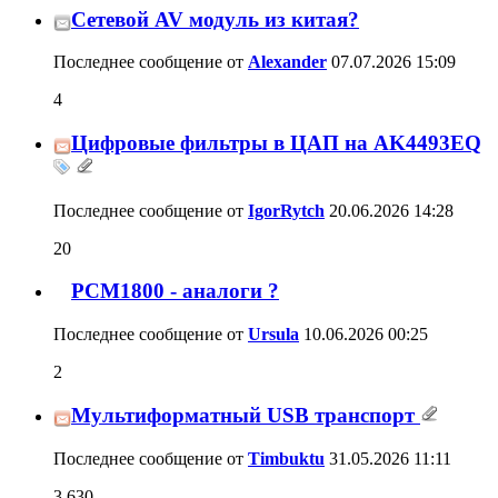
PCM1800 - аналоги ?
2
Последнее сообщение от
Ursula
10.06.2026
00:25
Мультиформатный USB транспорт
3,630
Последнее сообщение от
Timbuktu
31.05.2026
11:11
Цифровой транспорт с открытым кодом
на NanoPI-Neo*
1,235
Последнее сообщение от
dyno
23.05.2026
23:41
Проекты OEM транспорта для приема
аудио по TCP\IP
6
Последнее сообщение от
Semigor
23.05.2026
11:36
Плата цифровых входов с ФИФО и
расширенным функционалом+NOS
284
Последнее сообщение от
Михаил45
26.04.2026
20:38