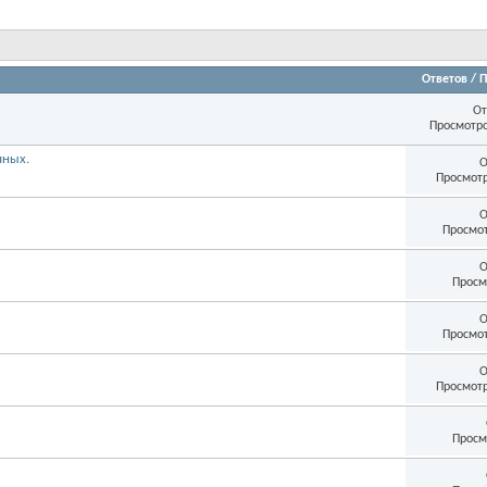
Ответов
/
П
 !
От
Просмотро
О
гичных.
Просмотр
О
Просмот
О
Просм
О
Просмот
О
Просмотр
Просм