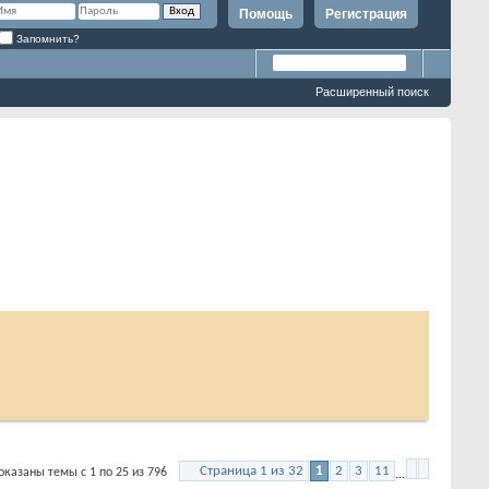
Помощь
Регистрация
Запомнить?
Расширенный поиск
Страница 1 из 32
1
2
3
11
ы темы с 1 по 25 из 796