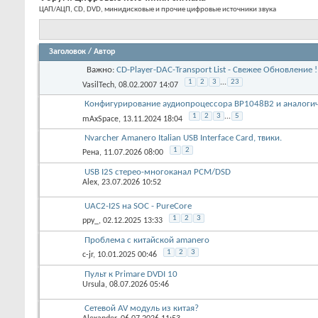
Форум:
Цифровые источники сигнала
ЦАП/АЦП, CD, DVD, минидисковые и прочие цифровые источники звука
Заголовок
/
Автор
Важно:
CD-Player-DAC-Transport List - Свежее Обновление
1
2
3
...
23
VasilTech
, 08.02.2007 14:07
Конфигурирование аудиопроцессора BP1048B2 и анало
1
2
3
...
5
mAxSpace
, 13.11.2024 18:04
Nvarcher Amanero Italian USB Interface Card, твики.
1
2
Рена
, 11.07.2026 08:00
USB I2S стерео-многоканал PCM/DSD
Alex
, 23.07.2026 10:52
UAC2-I2S на SOC - PureCore
1
2
3
ppy_
, 02.12.2025 13:33
Проблема с китайской amanero
1
2
3
c-jr
, 10.01.2025 00:46
Пульт к Primare DVDI 10
Ursula
, 08.07.2026 05:46