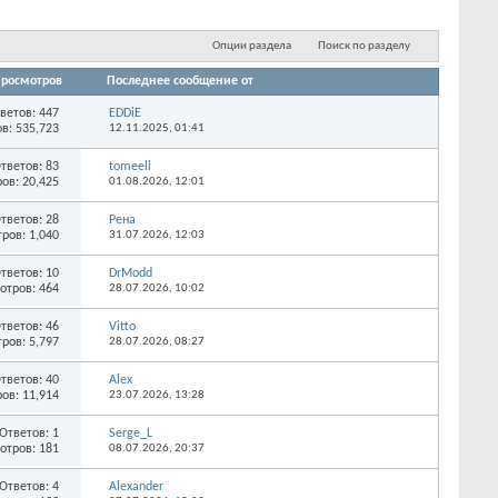
...
Опции раздела
Поиск по разделу
росмотров
Последнее сообщение от
ветов:
447
EDDiE
в: 535,723
12.11.2025,
01:41
тветов:
83
tomeeli
ов: 20,425
01.08.2026,
12:01
тветов:
28
Рена
ров: 1,040
31.07.2026,
12:03
тветов:
10
DrModd
отров: 464
28.07.2026,
10:02
тветов:
46
Vitto
ров: 5,797
28.07.2026,
08:27
тветов:
40
Alex
ов: 11,914
23.07.2026,
13:28
Ответов:
1
Serge_L
отров: 181
08.07.2026,
20:37