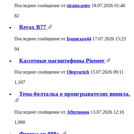
Последнее сообщение от
Борисыч44
17.07.2026
15:23
Кассетные магнитофоны Pioneer
1,107
Последнее сообщение от
Olegyurich
15.07.2026
09:11
Тема-болталка о проигрывателях
винила.
1,990
Последнее сообщение от
Afternoons
13.07.2026
12:16
Феникс эп-008с.
105
Последнее сообщение от
киса
08.07.2026
08:19
Кассетные магнитофоны- разное.....
330
Последнее сообщение от
Griisha
05.07.2026
12:56
САДП с оптронным модулятором SA1
к561кп1
41
Последнее сообщение от
pencak
15.06.2026
16:51