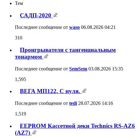
11
12
13
14
15
16
17
Тем
САДП-2020
310
Последнее сообщение от
waso
06.08.2026
04:21
Проигрыватели с тангенциальным
тонармом
1,595
Последнее сообщение от
SemSem
03.08.2026
15:35
ВЕГА МП122. С нуля.
1,519
Последнее сообщение от
tedi
28.07.2026
14:16
EEPROM Кассетной деки Technics RS-
AZ6 (AZ7)
82
Последнее сообщение от
stratocaster
18.07.2026
01:40
Revox B77
94