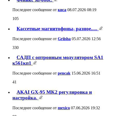
AKAI GX-95 MK2 регулировка и
настройка.
98
Последнее сообщение от
mexico
07.06.2026
19:32
Магнитофонная горячка - катушечники.
4,200
Последнее сообщение от
Griisha
07.06.2026
15:57
Кассетные магнитофоны Aiwa
1,171
Последнее сообщение от
Griisha
07.06.2026
15:12
Олимп МПК-005 С-1 не работает счетчик.
3
Последнее сообщение от
jd69
06.06.2026
15:44
Проблемы с кассетным плеером SONY
WM-F701C
23
Последнее сообщение от
GrundigCCF
02.05.2026
12:41