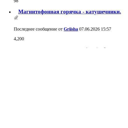
Кассетные магнитофоны Nakamichi
2,054
Последнее сообщение от
внуков
23.04.2026
18:55
Маяк 001.
23
Последнее сообщение от
AleksDudarev
20.04.2026
17:31
Магнитофон кассетный Соната МП 213
С
21
Последнее сообщение от
Alec
13.04.2026
16:50
Кассетные магнитофоны VICTOR - JVC
101
Последнее сообщение от
telec2000
29.03.2026
09:32
Кассетая дека AKAI GX-69 - медленная
1
перемотка после профилактики
Последнее сообщение от
Alex07
18.03.2026
17:27