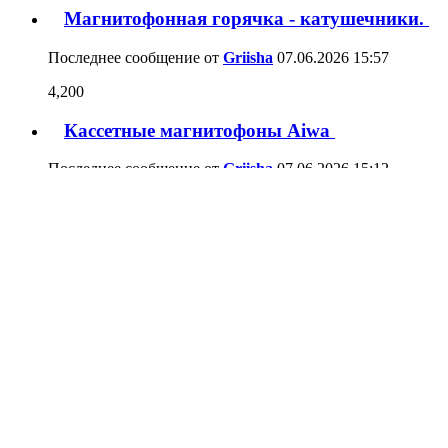
98
Магнитофонная горячка - катушечники.
Последнее сообщение от
Griisha
07.06.2026
15:57
4,200
Кассетные магнитофоны Aiwa
Последнее сообщение от
Griisha
07.06.2026
15:12
1,171
Олимп МПК-005 С-1 не работает счетчик.
Последнее сообщение от
jd69
06.06.2026
15:44
3
Проблемы с кассетным плеером SONY
WM-F701C