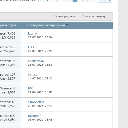
...
Опции раздела
Поиск по разделу
росмотров
Последнее сообщение от
етов:
7,426
Igor_A
 2,040,925
31.07.2026,
23:04
ветов:
535
EDDiE
в: 228,628
29.07.2026,
22:29
тветов:
33
abonent007
ов: 14,363
26.07.2026,
16:59
ветов:
117
vislast
ов: 42,507
14.07.2026,
09:31
Ответов:
6
IVX
ров: 1,014
24.04.2026,
13:01
тветов:
46
samodelkin
ров: 2,923
20.04.2026,
22:48
ветов:
600
razorgolf
в: 233,080
09.04.2026,
18:45