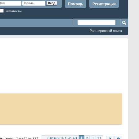
Помощь
Регистрация
Запомнить?
Расширенный поиск
Страница 1 из 40
1
2
3
11
ы темы с 1 по 25 из 993