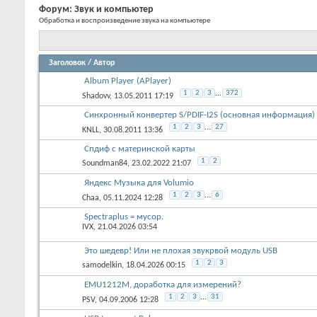
Форум:
Звук и компьютер
Обработка и воспроизведение звука на компьютере
Заголовок
/
Автор
Album Player (APlayer)
1
2
3
...
372
Shadovv
, 13.05.2011 17:19
Синхронный конвертер S/PDIF-I2S (основная информац
1
2
3
...
27
KNLL
, 30.08.2011 13:36
Спдиф с материнской карты
1
2
Soundman84
, 23.02.2022 21:07
Яндекс Музыка для Volumio
1
2
3
...
6
Chaa
, 05.11.2024 12:28
Spectraplus = мусор.
IVX
, 21.04.2026 03:54
Это шедевр! Или не плохая звукрвой модуль USB
1
2
3
samodelkin
, 18.04.2026 00:15
EMU1212M, доработка для измерений?
1
2
3
...
31
PSV
, 04.09.2006 12:28