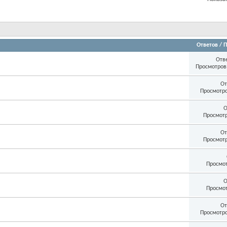
Ответов
/
П
Отв
Просмотров:
От
ия)
Просмотро
О
Просмотр
От
Просмотр
Просмот
О
Просмот
От
Просмотро