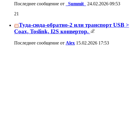
Последнее сообщение от
_Summit_
24.02.2026
09:53
21
Туда-сюда-обратно-2 или транспорт USB >
Coax, Toslink, I2S конвертор.
Последнее сообщение от
Alex
15.02.2026
17:53
5
Человек и компьютер. E-MU 0204 USB
как настроить для полноценных измерений
в SpectraPLUS
Последнее сообщение от
igorus
15.02.2026
17:19
103
Синхронизация USB-изоляторов на
ADUM3165/66
Последнее сообщение от
igorus
15.02.2026
08:55