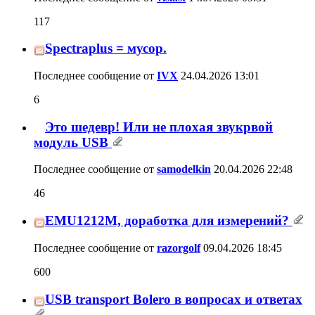
117
Spectraplus = мусор.
Последнее сообщение от
IVX
24.04.2026
13:01
6
Это шедевр! Или не плохая звукрвой
модуль USB
Последнее сообщение от
samodelkin
20.04.2026
22:48
46
EMU1212M, доработка для измерений?
Последнее сообщение от
razorgolf
09.04.2026
18:45
600
USB transport Bolero в вопросах и ответах