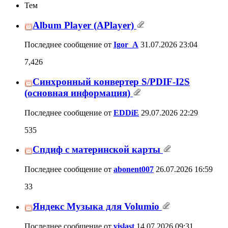
Тем
Album Player (APlayer)
Последнее сообщение от
Igor_A
31.07.2026
23:04
7,426
Синхронный конвертер S/PDIF-I2S
(основная информация)
Последнее сообщение от
EDDiE
29.07.2026
22:29
535
Спдиф с материнской карты
Последнее сообщение от
abonent007
26.07.2026
16:59
33
Яндекс Музыка для Volumio
Последнее сообщение от
vislast
14.07.2026
09:31