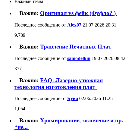
Важные темы
Важно:
Оригинал vs фейк (Фуфло? )
Последнее сообщение от
Alex07
21.07.2026
20:31
9,789
Важно:
Травление Печатных Плат
Последнее сообщение от
samodelkin
19.07.2026
08:42
377
Важно:
FAQ: Лазерно-утюжная
технология изготовления плат
Последнее сообщение от
Бука
02.06.2026
11:25
1,054
Важно:
Хромирование, золочение и пр.
*ие...