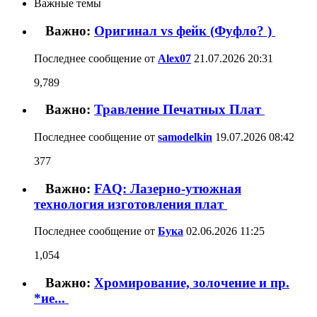
Важные темы
Важно:
Оригинал vs фейк (Фуфло? )
Последнее сообщение от
Alex07
21.07.2026
20:31
9,789
Важно:
Травление Печатных Плат
Последнее сообщение от
samodelkin
19.07.2026
08:42
377
Важно:
FAQ: Лазерно-утюжная
технология изготовления плат
Последнее сообщение от
Бука
02.06.2026
11:25
1,054
Важно:
Хромирование, золочение и пр.
*ие...