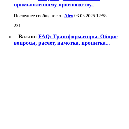
промышленному производству.
Последнее сообщение от
Alex
03.03.2025
12:58
231
Важно:
FAQ: Трансформаторы. Общие
вопросы, расчет, намотка, пропитка...
Последнее сообщение от
андрей финн
01.03.2025
12:28
507
Важно:
FAQ: Флюсы, канифоль,
промывка и т.п.
Последнее сообщение от
Openreel
16.05.2024
13:36
837
Важно:
ищется инфа по
комплиментарным парам транзисторов