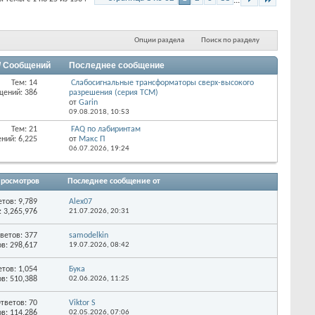
...
Опции раздела
Поиск по разделу
/ Сообщений
Последнее сообщение
Тем: 14
Слабосигнальные трансформаторы сверх-высокого
щений: 386
разрешения (серия ТСМ)
от
Garin
09.08.2018,
10:53
Тем: 21
FAQ по лабиринтам
ний: 6,225
от
Макс П
06.07.2026,
19:24
росмотров
Последнее сообщение от
етов:
9,789
Alex07
 3,265,976
21.07.2026,
20:31
ветов:
377
samodelkin
в: 298,617
19.07.2026,
08:42
етов:
1,054
Бука
в: 510,388
02.06.2026,
11:25
тветов:
70
Viktor S
в: 114,286
02.05.2026,
07:06