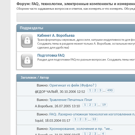
Форум:
FAQ, технологии, электронные компоненты и измерен
Сборник часто задаваемых вопросов и ответов, как измерять и что измерять. Обсу
Подразделы
Кабинет А. Воробьева
Трансформаторы звуковые, дросселя, катушки индуктивности для 
Создавать темы в разделе может только А. Воробьев, остальные могут
сделано для удобства)
Подготовка FAQ
Раздел для подготовки FAQ по разным вопросам. Создавать темы мог
Заголовок
/
Автор
Важно:
Оригинал vs фейк (Фуфло? )
1
2
3
...
490
фЕДОР ЧАЛЫЙ
, 30.10.2006 12:52
Важно:
Травление Печатных Плат
1
2
3
...
19
А.Воробьев
, 26.07.2005 13:10
Важно:
FAQ: Лазерно-утюжная технология изготовле
1
2
3
...
53
Squid
, 18.03.2004 01:17
Важно:
Хромирование, золочение и пр. *ие...