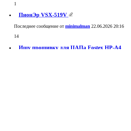
1
ПионЭр VSX-519V
Последнее сообщение от
minimalman
22.06.2026
20:16
14
Ищу прошивку для ЦАПа Fostex HP-A4
Последнее сообщение от
Haswl
19.06.2026
17:05
0
Accuphase P-370 service manual.
Последнее сообщение от
dipsat
19.06.2026
00:04
2
Ищу yamaha a2000 service manual!
Последнее сообщение от
Борода
22.05.2026
06:37