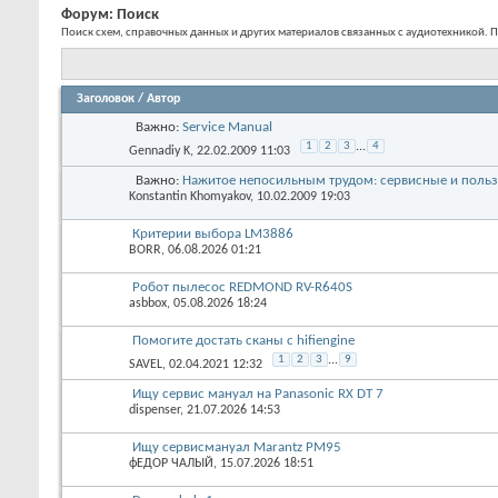
Форум:
Поиск
Поиск схем, справочных данных и других материалов связанных с аудиотехникой. П
Заголовок
/
Автор
Важно:
Service Manual
1
2
3
...
4
Gennadiy K
, 22.02.2009 11:03
Важно:
Нажитое непосильным трудом: сервисные и пользо
Konstantin Khomyakov
, 10.02.2009 19:03
Критерии выбора LM3886
BORR
, 06.08.2026 01:21
Робот пылесос REDMOND RV-R640S
asbbox
, 05.08.2026 18:24
Помогите достать сканы с hifiengine
1
2
3
...
9
SAVEL
, 02.04.2021 12:32
Ищу сервис мануал на Panasonic RX DT 7
dispenser
, 21.07.2026 14:53
Ищу сервисмануал Marantz PM95
фЕДОР ЧАЛЫЙ
, 15.07.2026 18:51