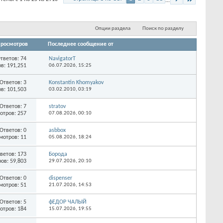
...
Опции раздела
Поиск по разделу
росмотров
Последнее сообщение от
тветов:
74
NavigatorT
в: 191,251
06.07.2026,
15:25
Ответов:
3
Konstantin Khomyakov
в: 101,503
03.02.2010,
03:19
Ответов:
7
stratov
отров: 257
07.08.2026,
00:10
Ответов:
0
asbbox
мотров: 11
05.08.2026,
18:24
ветов:
173
Борода
ов: 59,803
29.07.2026,
20:10
Ответов:
0
dispenser
мотров: 51
21.07.2026,
14:53
Ответов:
5
фЕДОР ЧАЛЫЙ
отров: 184
15.07.2026,
19:55