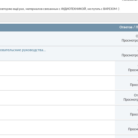
овторяю ещё раз, материалов связанных с АУДИОТЕХНИКОЙ, не путать с ВАРЕЗОМ :)
Ответов
/
П
О
Просмотро
вательские руководства...
Просмотро
Просм
Прос
От
Просмотр
Прос
Просм