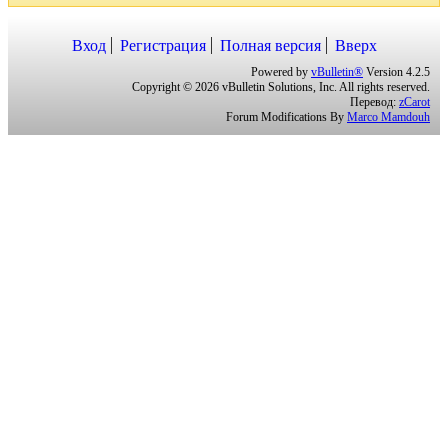
Вход
Регистрация
Полная версия
Вверх
Powered by
vBulletin®
Version 4.2.5
Copyright © 2026 vBulletin Solutions, Inc. All rights reserved.
Перевод:
zCarot
Forum Modifications By
Marco Mamdouh