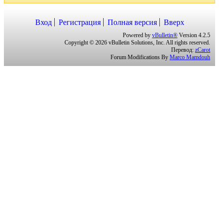
Вход
Регистрация
Полная версия
Вверх
Powered by
vBulletin®
Version 4.2.5
Copyright © 2026 vBulletin Solutions, Inc. All rights reserved.
Перевод:
zCarot
Forum Modifications By
Marco Mamdouh