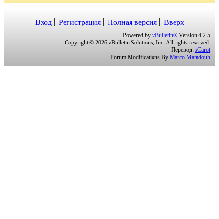
Вход
Регистрация
Полная версия
Вверх
Powered by
vBulletin®
Version 4.2.5
Copyright © 2026 vBulletin Solutions, Inc. All rights reserved.
Перевод:
zCarot
Forum Modifications By
Marco Mamdouh