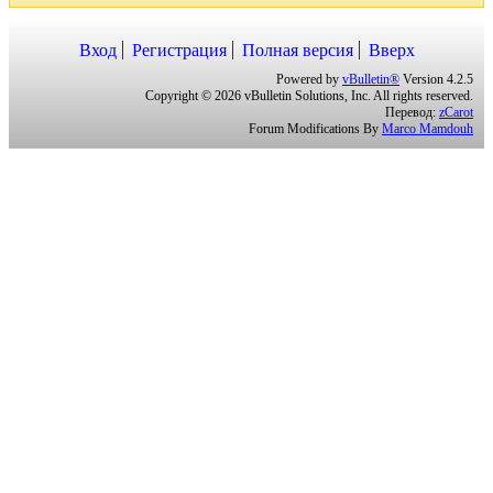
Вход
Регистрация
Полная версия
Вверх
Powered by
vBulletin®
Version 4.2.5
Copyright © 2026 vBulletin Solutions, Inc. All rights reserved.
Перевод:
zCarot
Forum Modifications By
Marco Mamdouh