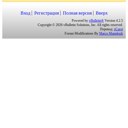
Вход
Регистрация
Полная версия
Вверх
Powered by
vBulletin®
Version 4.2.5
Copyright © 2026 vBulletin Solutions, Inc. All rights reserved.
Перевод:
zCarot
Forum Modifications By
Marco Mamdouh