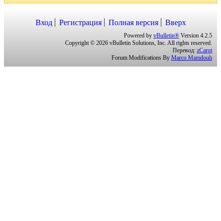
Вход
Регистрация
Полная версия
Вверх
Powered by
vBulletin®
Version 4.2.5
Copyright © 2026 vBulletin Solutions, Inc. All rights reserved.
Перевод:
zCarot
Forum Modifications By
Marco Mamdouh