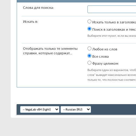
Слова для поиска:
Искать в:
Искать только в заголовк
Поиск в заголовках и текс
Выберите этот пункт, если вы желае
Отображать только те элементы
Любое из слов
справки, которые содержат...
Все слова
Фразу целиком
Выберите один из вариантов, что
слов" выведет максимально возмо
только то, что полностью соответ