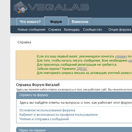
Что нового?
Форум
Викизона
Новые сообщения
Справка
Календарь
Сообщество
Опции форума
Справка
Если это ваш первый визит, рекомендуем почитать
справку
по 
Для того, чтобы начать писать сообщения, Вам необходимо
за
Для просмотра сообщений регистрация не требуется.
Забыли пароль? Нажмите
ЗДЕСЬ!
Для повторного запроса письма на активацию учетной запис
Справка Форум Вегалаб
Здесь вы можете найти ответы на вопросы о том, как работает сайт. Вы можете исп
Справка по форуму
Здесь вы найдёте ответы на вопросы о том, как работает этот фор
Основное использование форума
Кабинет и возможности профиля пользователя
Чтение и отправка сообщений
Поиск по справке