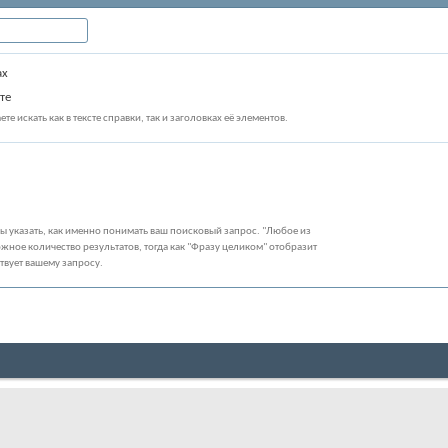
ах
те
те искать как в тексте справки, так и заголовках её элементов.
бы указать, как именно понимать ваш поисковый запрос. "Любое из
жное количество результатов, тогда как "Фразу целиком" отобразит
ствует вашему запросу.