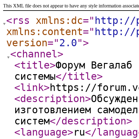
This XML file does not appear to have any style information associat
<rss
xmlns:dc
="
http://
xmlns:content
="
http://
version
="
2.0
"
>
<channel
>
<title
>
Форум Вегалаб 
системы
</title
>
<link
>
https://forum.v
<description
>
Обсужден
изготовлением самодел
систем
</description
>
<language
>
ru
</languag