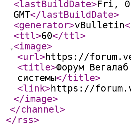
<lastBuildDate
>
Fri, 0
GMT
</lastBuildDate
>
<generator
>
vBulletin
<
<ttl
>
60
</ttl
>
<image
>
<url
>
https://forum.v
<title
>
Форум Вегалаб
системы
</title
>
<link
>
https://forum.
</image
>
</channel
>
</rss
>