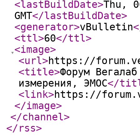
<lastBuildDate
>
Thu, 0
GMT
</lastBuildDate
>
<generator
>
vBulletin
<
<ttl
>
60
</ttl
>
<image
>
<url
>
https://forum.v
<title
>
Форум Вегалаб
измерения, ЭМОС
</tit
<link
>
https://forum.
</image
>
</channel
>
</rss
>