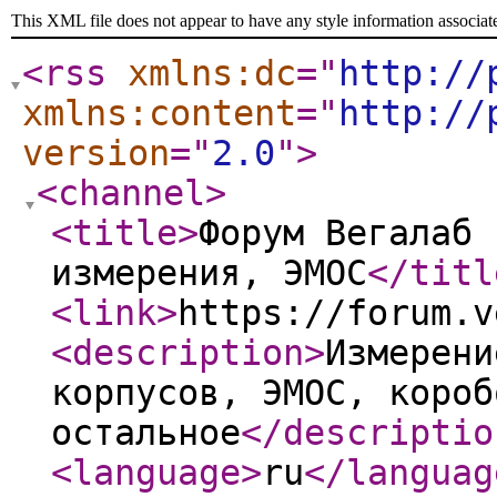
This XML file does not appear to have any style information associat
<rss
xmlns:dc
="
http://
xmlns:content
="
http://
version
="
2.0
"
>
<channel
>
<title
>
Форум Вегалаб 
измерения, ЭМОС
</titl
<link
>
https://forum.v
<description
>
Измерени
корпусов, ЭМОС, короб
остальное
</descriptio
<language
>
ru
</languag