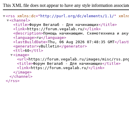
This XML file does not appear to have any style information associat
<rss
xmlns:dc
="
http://purl.org/dc/elements/1.1/
"
xmln
<channel
>
<title
>
Форум Вегалаб - Для начинающих
</title
>
<link
>
https://forum.vegalab.ru/
</link
>
<description
>
Помощь начинающим. Схемотехника и аку
<language
>
ru
</language
>
<lastBuildDate
>
Thu, 06 Aug 2026 07:48:35 GMT
</last
<generator
>
vBulletin
</generator
>
<ttl
>
60
</ttl
>
<image
>
<url
>
https://forum.vegalab.ru/images/misc/rss.pn
<title
>
Форум Вегалаб - Для начинающих
</title
>
<link
>
https://forum.vegalab.ru/
</link
>
</image
>
</channel
>
</rss
>