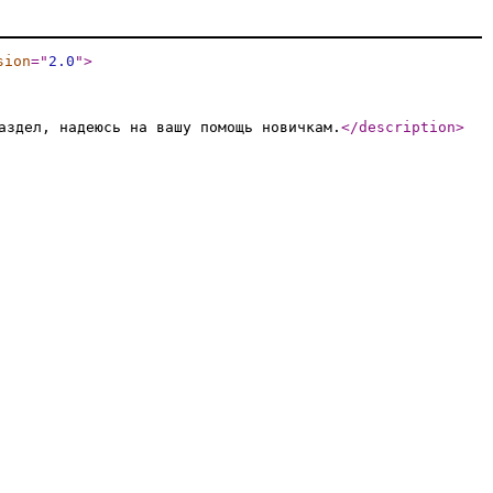
sion
="
2.0
"
>
аздел, надеюсь на вашу помощь новичкам.
</description
>