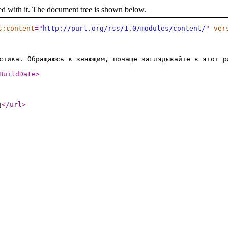
ed with it. The document tree is shown below.
s:content
="
http://purl.org/rss/1.0/modules/content/
"
ver
стика. Обращаюсь к знающим, почаще заглядывайте в этот р
BuildDate
>
g
</url
>