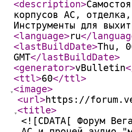
<description
>
Самостоя
корпусов АС, отделка,
Инструменты для выхит
<language
>
ru
</languag
<lastBuildDate
>
Thu, 0
GMT
</lastBuildDate
>
<generator
>
vBulletin
<
<ttl
>
60
</ttl
>
<image
>
<url
>
https://forum.v
<title
>
<![CDATA[ Форум Вег
АС и прочей аудио "