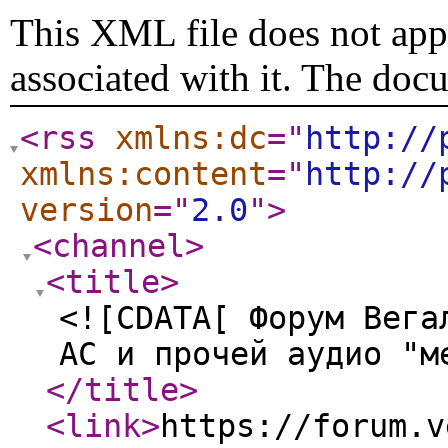
This XML file does not appe
associated with it. The doc
<rss
xmlns:dc
="
http://
xmlns:content
="
http://
version
="
2.0
"
>
<channel
>
<title
>
<![CDATA[ Форум Вега
АС и прочей аудио "м
</title
>
<link
>
https://forum.v