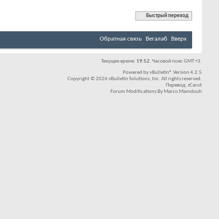
Быстрый переход
Обратная связь
Вегалаб
Вверх
Текущее время:
19:52
. Часовой пояс GMT +3.
Powered by
vBulletin®
Version 4.2.5
Copyright © 2026 vBulletin Solutions, Inc. All rights reserved.
Перевод:
zCarot
Forum Modifications By
Marco Mamdouh